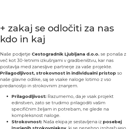
+ zakaj se odločiti za nas
kdo in kaj
Naše podjetje
Cestogradnik Ljubljana d.o.o.
se ponaša z
več kot 30-letnimi izkušnjami v gradbeništvu, kar nas
postavlja med zanesljive partnerje za vaše projekte.
Prilagodljivost, strokovnost in individualni pristop
so
naše glavne odlike, saj se vsake naloge lotimo z vso
predanostjo in strokovnim znanjem.
Prilagodljivost:
Razumemo, da je vsak projekt
edinstven, zato se trudimo prilagoditi vašim
specifičnim željam in potrebam, ne glede na
kompleksnost naloge.
Strokovnost:
Naša ekipa je sestavljena iz
posebej
izurjenih strokovnjakov
, ki se nenehno izobražujejo