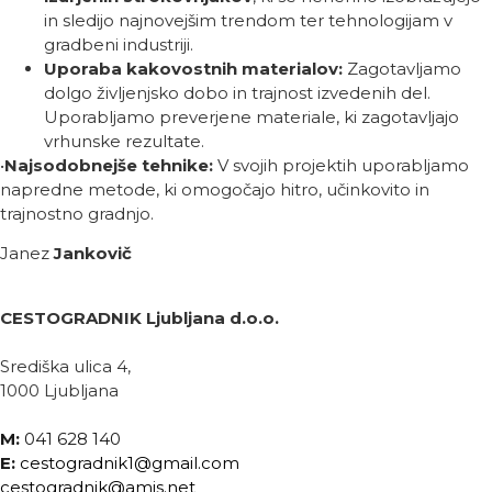
in sledijo najnovejšim trendom ter tehnologijam v
gradbeni industriji.
Uporaba kakovostnih materialov:
Zagotavljamo
dolgo življenjsko dobo in trajnost izvedenih del.
Uporabljamo preverjene materiale, ki zagotavljajo
vrhunske rezultate.
•
Najsodobnejše tehnike:
V svojih projektih uporabljamo
napredne metode, ki omogočajo hitro, učinkovito in
trajnostno gradnjo.
Janez
Jankovič
CESTOGRADNIK Ljubljana d.o.o.
Središka ulica 4,
1000 Ljubljana
M:
041 628 140
E:
cestogradnik1@gmail.com
cestogradnik@amis.net