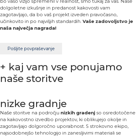
bo vašo vizijo spremenil v realnost, smo tukaj za vas. Naše
dolgoletne izkušnje in predanost kakovosti vam
zagotavljajo, da bo vaš projekt izveden pravočasno,
učinkovito in po najvišjih standardih.
Vaše zadovoljstvo je
naša največja nagrada!
Pošljite povpraševanje
+ kaj vam vse ponujamo
naše storitve
nizke gradnje
Naše storitve na področju
nizkih gradenj
so osredotočene
na kakovostno izvedbo projektov, ki oblikujejo okolje in
zagotavljajo dolgoročno uporabnost. S strokovno ekipo,
najsodobnejšo tehnologijo in zanesljivimi materiali se