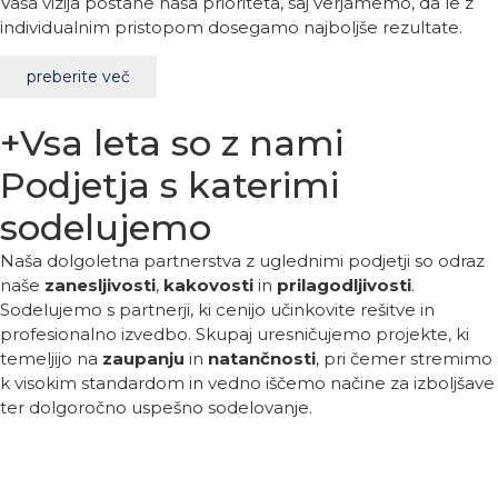
Vaša vizija postane naša prioriteta, saj verjamemo, da le z
individualnim pristopom dosegamo najboljše rezultate.
preberite več
+Vsa leta so z nami
Podjetja s katerimi
sodelujemo
Naša dolgoletna partnerstva z uglednimi podjetji so odraz
naše
zanesljivosti
,
kakovosti
in
prilagodljivosti
.
Sodelujemo s partnerji, ki cenijo učinkovite rešitve in
profesionalno izvedbo. Skupaj uresničujemo projekte, ki
temeljijo na
zaupanju
in
natančnosti
, pri čemer stremimo
k visokim standardom in vedno iščemo načine za izboljšave
ter dolgoročno uspešno sodelovanje.