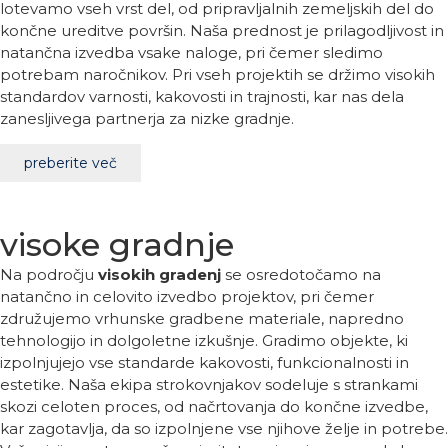
lotevamo vseh vrst del, od pripravljalnih zemeljskih del do
končne ureditve površin. Naša prednost je prilagodljivost in
natančna izvedba vsake naloge, pri čemer sledimo
potrebam naročnikov. Pri vseh projektih se držimo visokih
standardov varnosti, kakovosti in trajnosti, kar nas dela
zanesljivega partnerja za nizke gradnje.
preberite več
visoke gradnje
Na področju
visokih gradenj
se osredotočamo na
natančno in celovito izvedbo projektov, pri čemer
združujemo vrhunske gradbene materiale, napredno
tehnologijo in dolgoletne izkušnje. Gradimo objekte, ki
izpolnjujejo vse standarde kakovosti, funkcionalnosti in
estetike. Naša ekipa strokovnjakov sodeluje s strankami
skozi celoten proces, od načrtovanja do končne izvedbe,
kar zagotavlja, da so izpolnjene vse njihove želje in potrebe.