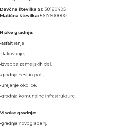
Davčna številka SI:
38180405
Matična številka:
5617600000
Nizke gradnje:
•asfaltiranje,
•tlakovanje,
•izvedba zemeljskih del,
•gradnja cest in poti,
•urejanje okolice,
•gradnja komunalne infrastrukture.
Visoke gradnje:
•gradnja novogradenj,